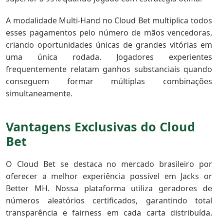
A modalidade Multi-Hand no Cloud Bet multiplica todos
esses pagamentos pelo número de mãos vencedoras,
criando oportunidades únicas de grandes vitórias em
uma única rodada. Jogadores experientes
frequentemente relatam ganhos substanciais quando
conseguem formar múltiplas combinações
simultaneamente.
Vantagens Exclusivas do Cloud
Bet
O Cloud Bet se destaca no mercado brasileiro por
oferecer a melhor experiência possível em Jacks or
Better MH. Nossa plataforma utiliza geradores de
números aleatórios certificados, garantindo total
transparência e fairness em cada carta distribuída.