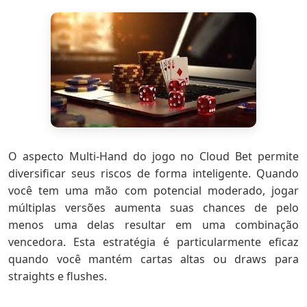
O aspecto Multi-Hand do jogo no Cloud Bet permite
diversificar seus riscos de forma inteligente. Quando
você tem uma mão com potencial moderado, jogar
múltiplas versões aumenta suas chances de pelo
menos uma delas resultar em uma combinação
vencedora. Esta estratégia é particularmente eficaz
quando você mantém cartas altas ou draws para
straights e flushes.