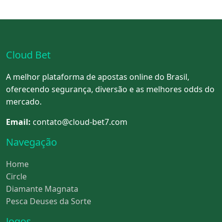
Cloud Bet
A melhor plataforma de apostas online do Brasil,
oferecendo segurança, diversão e as melhores odds do
mercado.
Email:
contato@cloud-bet7.com
Navegação
Home
Circle
Diamante Magnata
Pesca Deuses da Sorte
Jogos