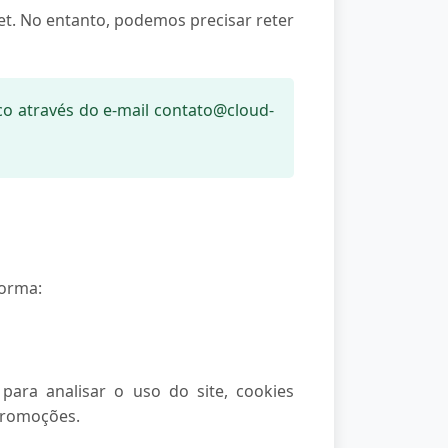
Bet. No entanto, podemos precisar reter
co através do e-mail
contato@cloud-
forma:
para analisar o uso do site, cookies
 promoções.