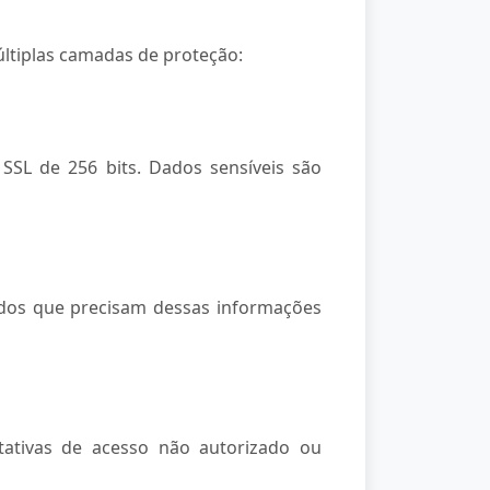
ltiplas camadas de proteção:
 SSL de 256 bits. Dados sensíveis são
zados que precisam dessas informações
ativas de acesso não autorizado ou