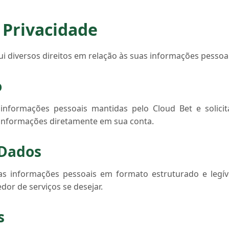
e Privacidade
i diversos direitos em relação às suas informações pessoai
o
informações pessoais mantidas pelo Cloud Bet e solici
 informações diretamente em sua conta.
 Dados
as informações pessoais em formato estruturado e legí
dor de serviços se desejar.
s