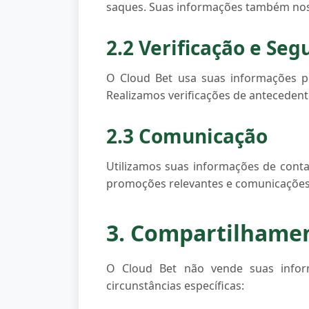
saques. Suas informações também nos 
2.2 Verificação e Seg
O Cloud Bet usa suas informações pes
Realizamos verificações de antecedent
2.3 Comunicação
Utilizamos suas informações de contat
promoções relevantes e comunicações
3. Compartilhame
O Cloud Bet não vende suas infor
circunstâncias específicas: