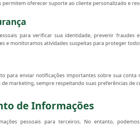
permitem oferecer suporte ao cliente personalizado e reso
urança
soais para verificar sua identidade, prevenir fraudes 
es e monitoramos atividades suspeitas para proteger todos
o para enviar notificações importantes sobre sua conta n
 de marketing, sempre respeitando suas preferências de 
nto de Informações
mações pessoais para terceiros. No entanto, podemos