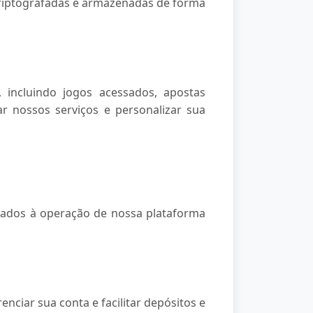
 criptografadas e armazenadas de forma
incluindo jogos acessados, apostas
r nossos serviços e personalizar sua
onados à operação de nossa plataforma
nciar sua conta e facilitar depósitos e