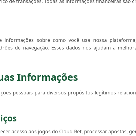
órico de transações. Todas as informações financeiras são
e informações sobre como você usa nossa plataforma, 
adrões de navegação. Esses dados nos ajudam a melhora
uas Informações
ações pessoais para diversos propósitos legítimos relaci
iços
cer acesso aos jogos do Cloud Bet, processar apostas, gere