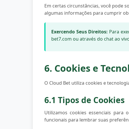
Em certas circunstâncias, você pode so
algumas informações para cumprir obri
Exercendo Seus Direitos:
Para exer
bet7.com
ou através do chat ao viv
6. Cookies e Tecno
O Cloud Bet utiliza cookies e tecnolog
6.1 Tipos de Cookies
Utilizamos cookies essenciais para 
funcionais para lembrar suas preferên